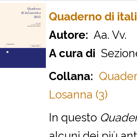
Quaderno di ital
Autore:
Aa. Vv.
A cura di
Sezione 
Collana:
Quadern
Losanna (3)
In questo
Quade
alcuni dei più an