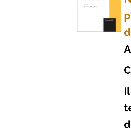
p
d
A
C
I
t
d