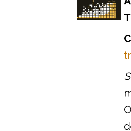
A
T
C
t
S
m
O
d