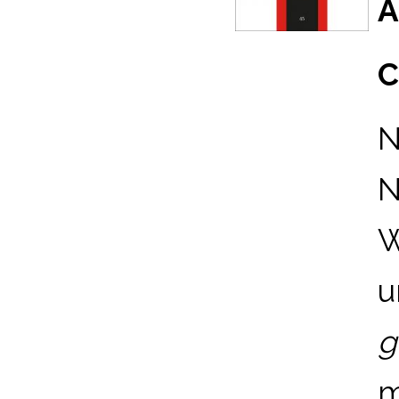
A
C
N
N
W
u
g
m