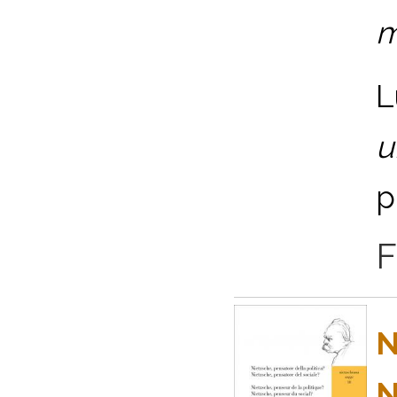
m
L
u
p
F
N
N