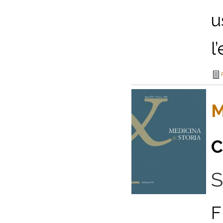
u
l
M
C
S
F