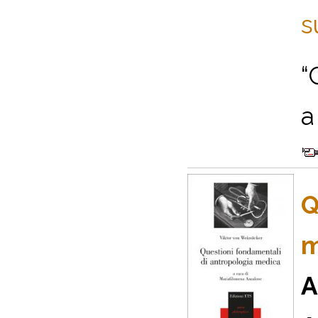
s
“
a 
Q
m
A