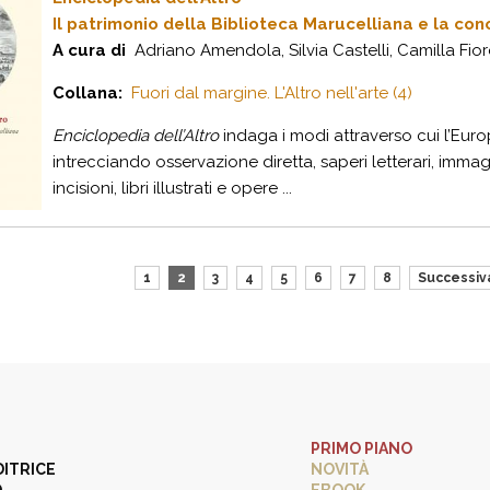
Il patrimonio della Biblioteca Marucelliana e la con
A cura di
Adriano Amendola, Silvia Castelli, Camilla Fior
Collana:
Fuori dal margine. L'Altro nell'arte (4)
Enciclopedia dell’Altro
indaga i modi attraverso cui l’Euro
intrecciando osservazione diretta, saperi letterari, imm
incisioni, libri illustrati e opere ...
1
2
3
4
5
6
7
8
Successiv
PRIMO PIANO
DITRICE
NOVITÀ