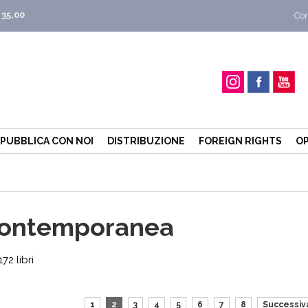
 35,00
Con
PUBBLICA CON NOI
DISTRIBUZIONE
FOREIGN RIGHTS
OP
 contemporanea
2 libri
1
2
3
4
5
6
7
8
Successiv