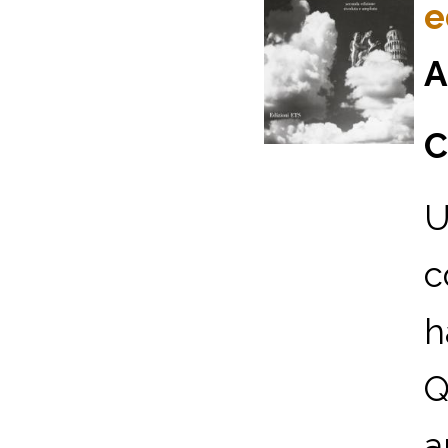
e
A
C
U
c
h
Q
a