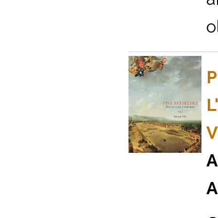
o
P
L
V
A
A