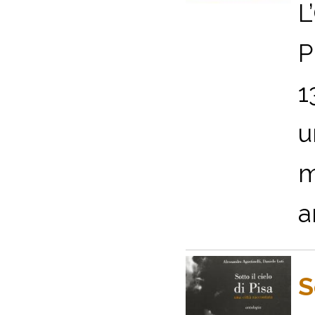
L
P
1
u
m
a
S