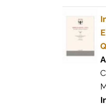
I
E
Q
A
C
M
I