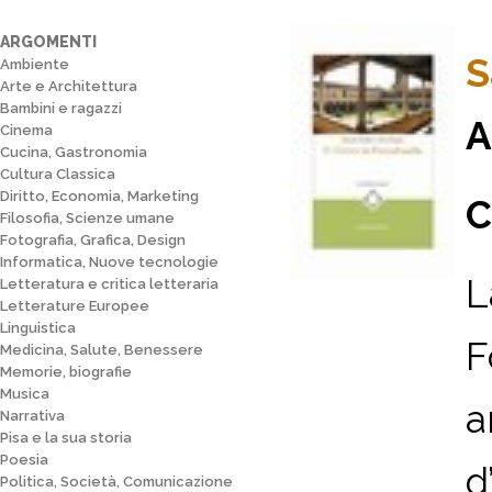
ARGOMENTI
S
Ambiente
Arte e Architettura
Bambini e ragazzi
A
Cinema
Cucina, Gastronomia
Cultura Classica
Diritto, Economia, Marketing
C
Filosofia, Scienze umane
Fotografia, Grafica, Design
Informatica, Nuove tecnologie
L
Letteratura e critica letteraria
Letterature Europee
Linguistica
F
Medicina, Salute, Benessere
Memorie, biografie
Musica
a
Narrativa
Pisa e la sua storia
Poesia
d
Politica, Società, Comunicazione