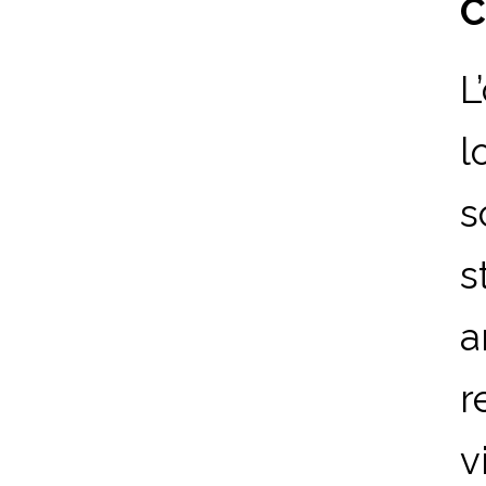
C
L
l
s
s
a
r
v