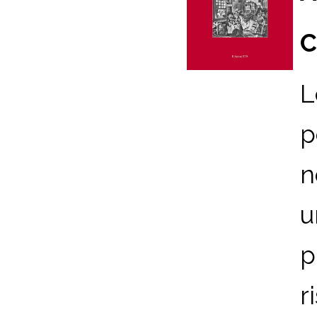
C
L
p
n
u
p
r