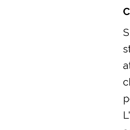
C
S
s
a
c
p
L