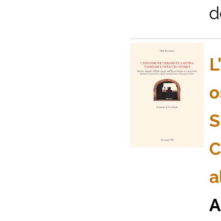
d
L
o
S
C
a
A