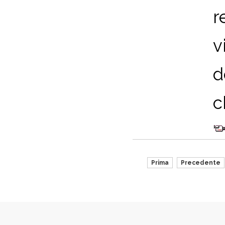
r
v
d
c
Prima
Precedente