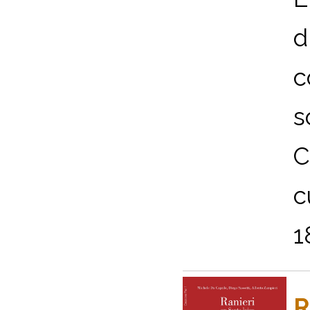
d
c
s
C
c
1
R