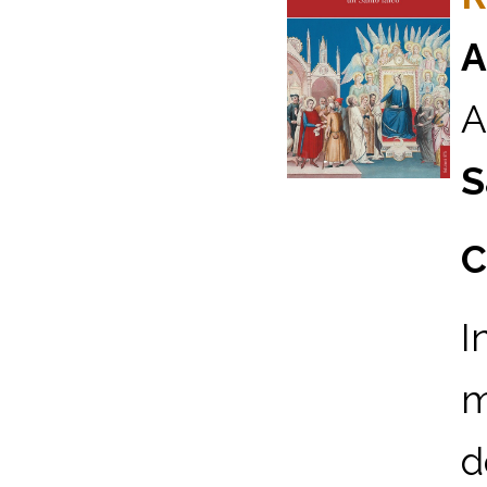
A
A
S
C
I
m
d