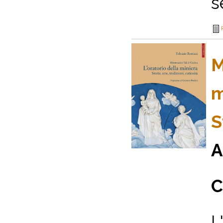
se
M
m
S
A
C
L