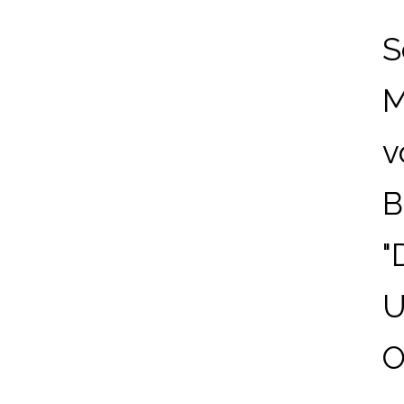
S
M
v
B
"
U
O