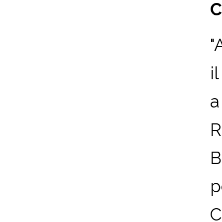
C
"
i
a
R
B
p
Ch