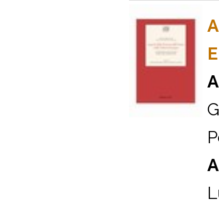
A
E
A
G
P
A
L