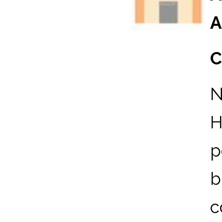
A
C
N
H
p
b
c