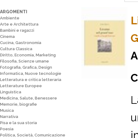
ARGOMENTI
L
Ambiente
Arte e Architettura
Bambini e ragazzi
G
Cinema
Cucina, Gastronomia
Cultura Classica
A
Diritto, Economia, Marketing
Filosofia, Scienze umane
Fotografia, Grafica, Design
Informatica, Nuove tecnologie
C
Letteratura e critica letteraria
Letterature Europee
Linguistica
L
Medicina, Salute, Benessere
Memorie, biografie
Musica
u
Narrativa
Pisa e la sua storia
Poesia
i
Politica, Società, Comunicazione