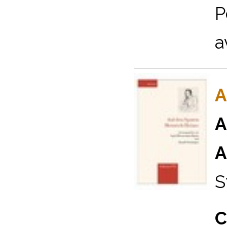
P
a
A
A
A
S
C