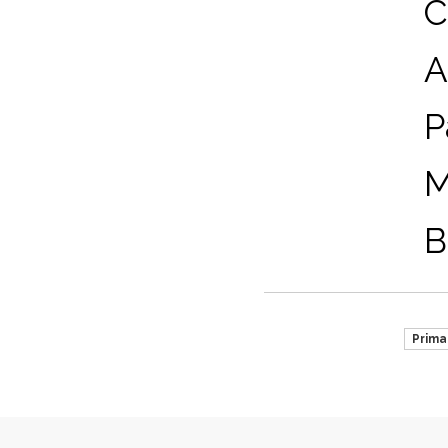
C
A
P
M
B
Prima