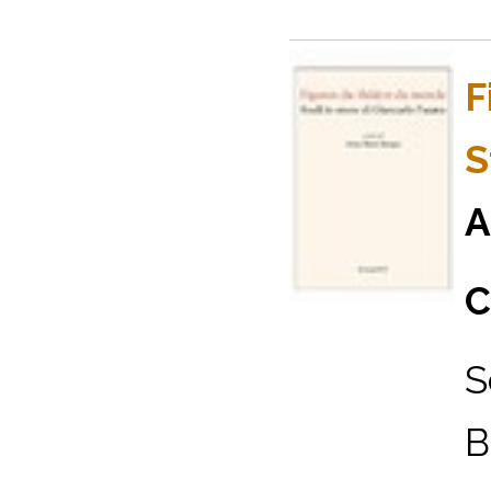
F
S
A
C
S
B