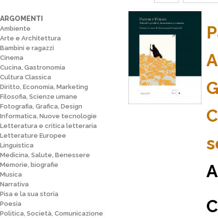
ARGOMENTI
P
Ambiente
Arte e Architettura
Bambini e ragazzi
A
Cinema
Cucina, Gastronomia
Cultura Classica
G
Diritto, Economia, Marketing
Filosofia, Scienze umane
Fotografia, Grafica, Design
C
Informatica, Nuove tecnologie
Letteratura e critica letteraria
Letterature Europee
s
Linguistica
Medicina, Salute, Benessere
Memorie, biografie
A
Musica
Narrativa
Pisa e la sua storia
C
Poesia
Politica, Società, Comunicazione