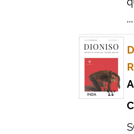
q
...
D
R
A
C
S