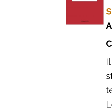
S
A
C
I
s
t
L