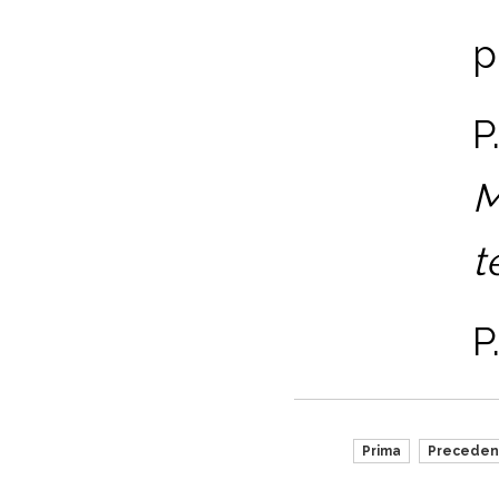
p
P
M
t
P
Prima
Preceden