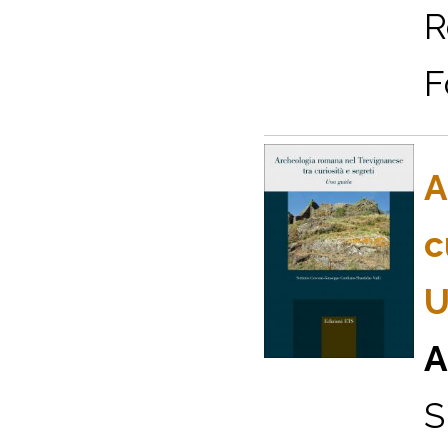
R
F
A
c
U
A
S