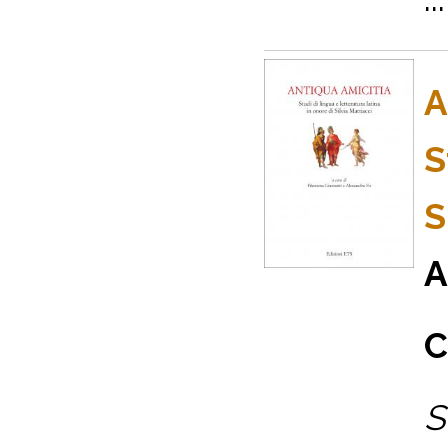
A
S
S
A
C
S