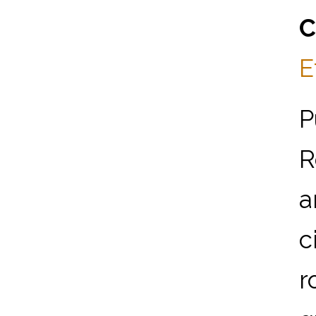
C
E
P
R
a
c
r