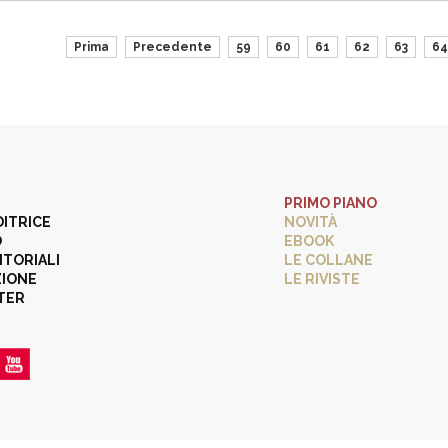
Prima
Precedente
59
60
61
62
63
64
PRIMO PIANO
DITRICE
NOVITÀ
O
EBOOK
ITORIALI
LE COLLANE
ZIONE
LE RIVISTE
TER