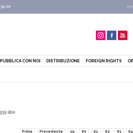
 35,00
Con
PUBBLICA CON NOI
DISTRIBUZIONE
FOREIGN RIGHTS
OP
35 libri
Prima
Precedente
59
60
61
62
63
64