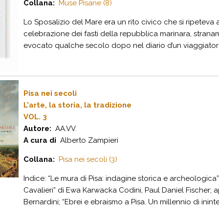
Collana:
Muse Pisane (8)
Lo Sposalizio del Mare era un rito civico che si ripeteva
celebrazione dei fasti della repubblica marinara, strana
evocato qualche secolo dopo nel diario d’un viaggiatore
Pisa nei secoli
L'arte, la storia, la tradizione
VOL. 3
Autore:
AA.VV.
A cura di
Alberto Zampieri
Collana:
Pisa nei secoli (3)
Indice: “Le mura di Pisa: indagine storica e archeologica”
Cavalieri” di Ewa Karwacka Codini, Paul Daniel Fischer; 
Bernardini; “Ebrei e ebraismo a Pisa. Un millennio di ininte