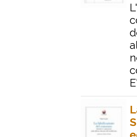
L
c
d
a
n
c
E
L
S
e