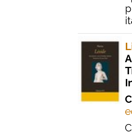
p
i
L
A
T
I
C
e
C