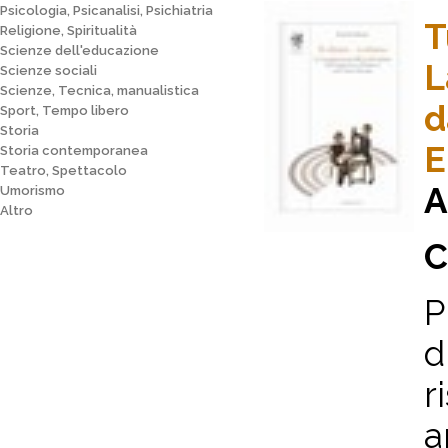
Psicologia, Psicanalisi, Psichiatria
T
Religione, Spiritualità
Scienze dell'educazione
L
Scienze sociali
Scienze, Tecnica, manualistica
d
Sport, Tempo libero
Storia
E
Storia contemporanea
Teatro, Spettacolo
A
Umorismo
Altro
C
P
d
r
a