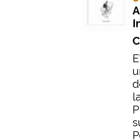
A
I
C
E
u
d
l
P
s
P