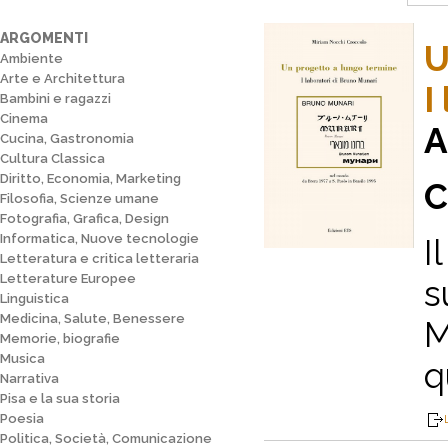
ARGOMENTI
U
Ambiente
Arte e Architettura
I
Bambini e ragazzi
Cinema
A
Cucina, Gastronomia
Cultura Classica
Diritto, Economia, Marketing
C
Filosofia, Scienze umane
Fotografia, Grafica, Design
Informatica, Nuove tecnologie
I
Letteratura e critica letteraria
Letterature Europee
s
Linguistica
Medicina, Salute, Benessere
M
Memorie, biografie
Musica
q
Narrativa
Pisa e la sua storia
Poesia
Politica, Società, Comunicazione