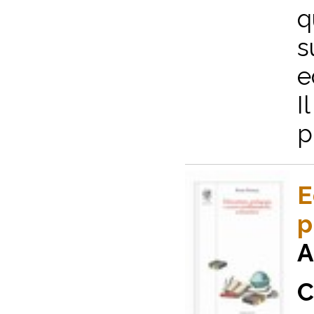
q
s
e
I
p
E
p
A
C