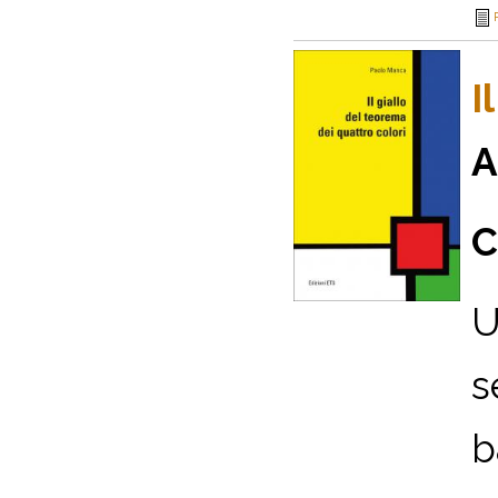
I
A
C
U
s
b