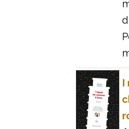
m
d
P
m
I
c
r