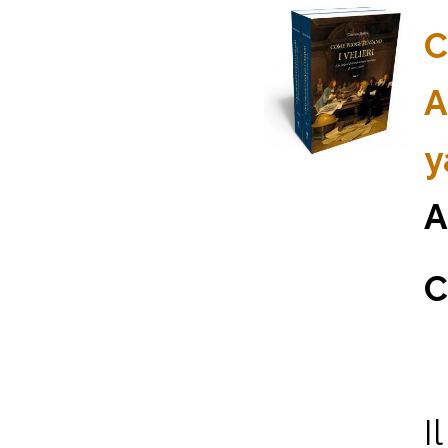
C
A
y
A
C
I