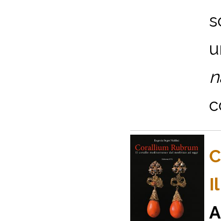
s
u
n
c
C
I
A