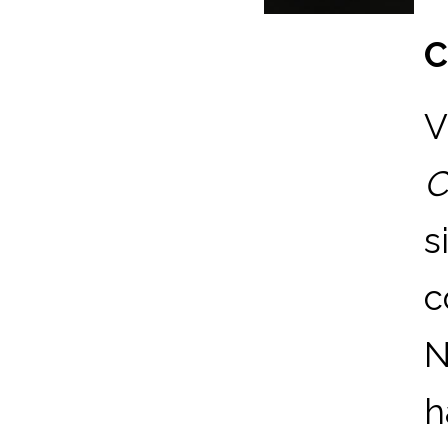
C
V
C
s
c
N
h