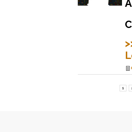
A
C
>
L
1