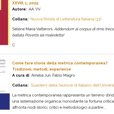
XXVIII, 1, 2025
Autore:
AA. VV.
Collana:
Nuova Rivista di Letteratura Italiana (33)
S
elene
M
aria
V
atteroni
,
Addendum al corpus di rime trece
ballata Povertà sia maledetta!
C
Come fare storia della metrica contemporanea?
Tradizioni, metodi, esperienze
A cura di
Amelia Juri, Fabio Magro
Collana:
Quaderni della Sezione di Italiano dell'Univers
La metrica contemporanea rappresenta un terreno d’inda
una sistemazione organica, nonostante la fortuna critica 
affronta nodi storici, critici e metodologici a partire ...