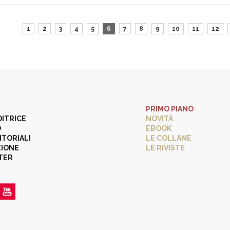
1
2
3
4
5
6
7
8
9
10
11
12
PRIMO PIANO
DITRICE
NOVITÀ
O
EBOOK
ITORIALI
LE COLLANE
ZIONE
LE RIVISTE
TER