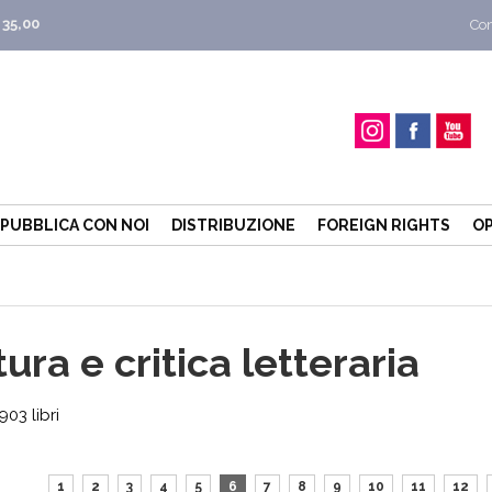
 35,00
Con
PUBBLICA CON NOI
DISTRIBUZIONE
FOREIGN RIGHTS
OP
ura e critica letteraria
03 libri
1
2
3
4
5
6
7
8
9
10
11
12