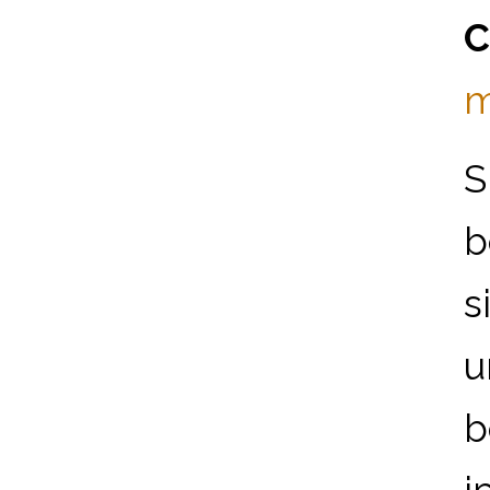
C
m
S
b
s
u
b