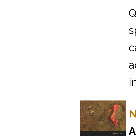
s
c
a
i
N
A