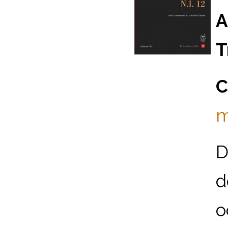
A
T
C
m
D
d
o