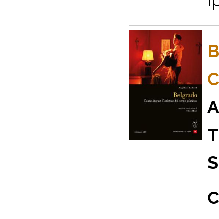
i
B
C
A
T
S
C