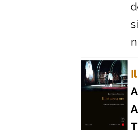
d
s
n
I
A
A
T