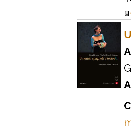
U
A
G
A
C
m