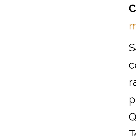
C
m
S
c
r
p
Q
T