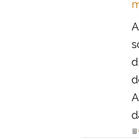
m
A
s
d
d
A
d