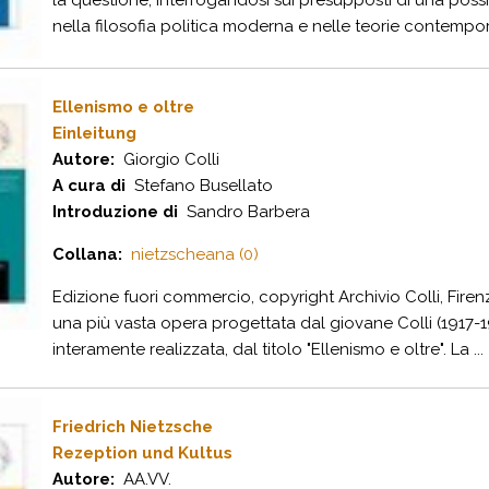
la questione, interrogandosi sui presupposti di una poss
nella filosofia politica moderna e nelle teorie contempor
Ellenismo e oltre
Einleitung
Autore:
Giorgio Colli
A cura di
Stefano Busellato
Introduzione di
Sandro Barbera
Collana:
nietzscheana (0)
Edizione fuori commercio, copyright Archivio Colli, Firenz
una più vasta opera progettata dal giovane Colli (1917-197
interamente realizzata, dal titolo "Ellenismo e oltre". La ...
Friedrich Nietzsche
Rezeption und Kultus
Autore:
AA.VV.