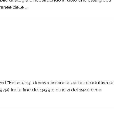
ibile analogia e ricostruendo il ruolo che essa gioca
anee delle ...
e L’"Einleitung" doveva essere la parte introduttiva di
9) tra la fine del 1939 e gli inizi del 1940 e mai