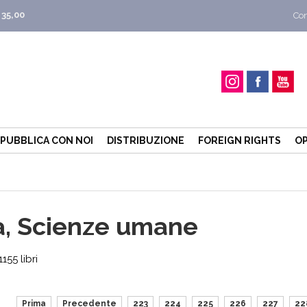
 35,00
Con
PUBBLICA CON NOI
DISTRIBUZIONE
FOREIGN RIGHTS
OP
ia, Scienze umane
55 libri
Prima
Precedente
223
224
225
226
227
22