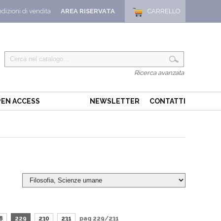
dizioni di vendita
AREA RISERVATA
CARRELLO
Ricerca avanzata
EN ACCESS
NEWSLETTER
CONTATTI
8
229
230
231
pag 229/231