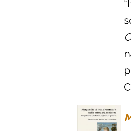
“
s
C
n
p
C
M