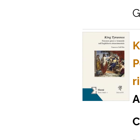
G
K
P
r
A
C