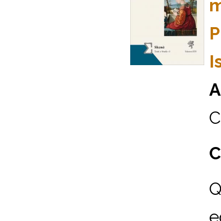
m
P
I
A
C
C
Q
e