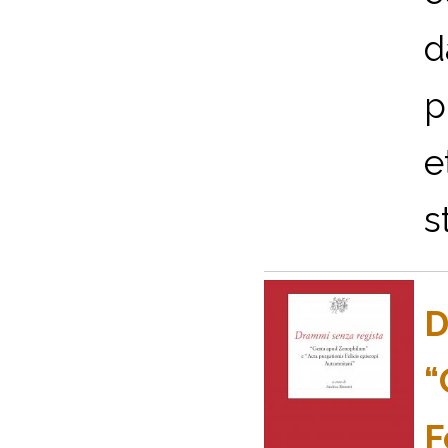
d
p
e
s
D
“
F