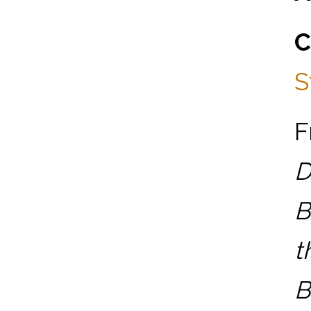
C
S
F
D
B
t
B