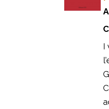
A
C
I
l
G
C
a