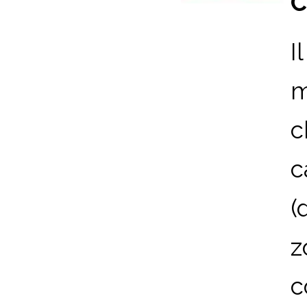
C
I
m
c
c
(
z
c