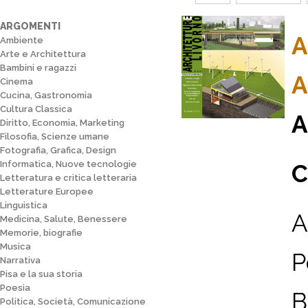
ARGOMENTI
A
Ambiente
Arte e Architettura
Bambini e ragazzi
A
Cinema
Cucina, Gastronomia
Cultura Classica
A
Diritto, Economia, Marketing
Filosofia, Scienze umane
Fotografia, Grafica, Design
Informatica, Nuove tecnologie
C
Letteratura e critica letteraria
Letterature Europee
Linguistica
A
Medicina, Salute, Benessere
Memorie, biografie
Musica
P
Narrativa
Pisa e la sua storia
Poesia
B
Politica, Società, Comunicazione