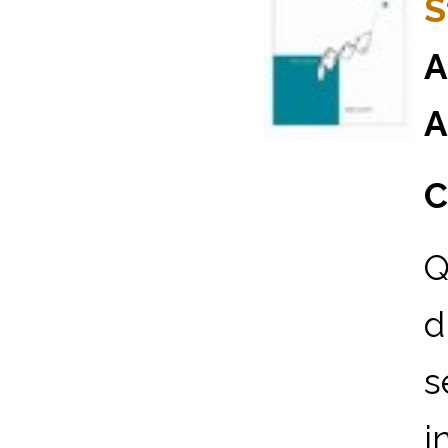
S
A
A
C
Q
d
s
i