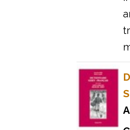
a
t
m
D
S
A