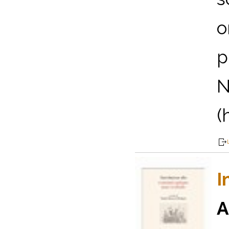
o
p
N
(
I
A