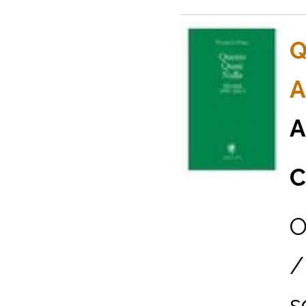
Q
A
A
C
O
/
s