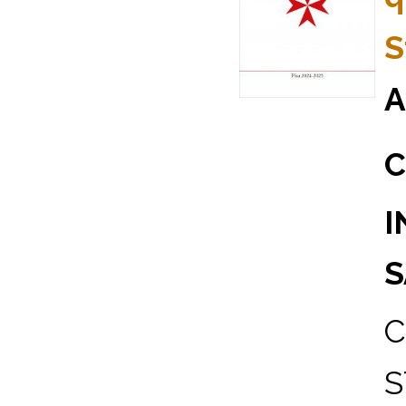
S
A
C
I
S
C
S