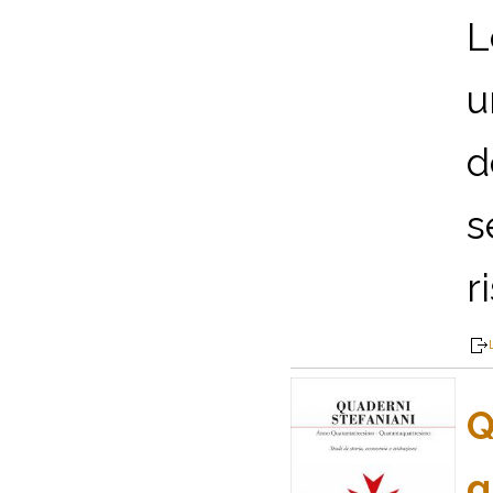
L
u
d
s
r
Q
q