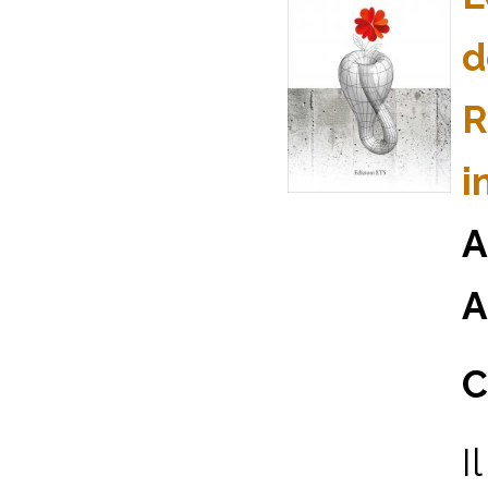
d
R
i
A
A
C
I