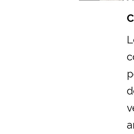
C
L
c
p
d
v
a