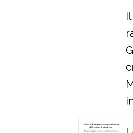
I
r
G
c
M
i
L