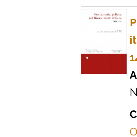
P
i
1
A
N
C
O